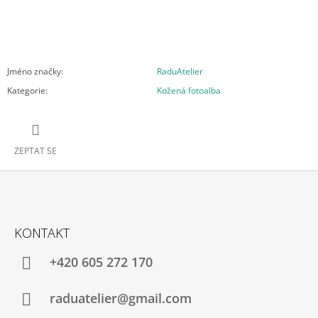
Jméno značky
:
RaduAtelier
Kategorie
:
Kožená fotoalba
ZEPTAT SE
Z
Á
KONTAKT
P
A
+420 605 272 170
T
Í
raduatelier@gmail.com