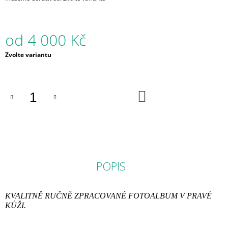
od
4 000 Kč
Měrná
Zvolte variantu
cena:
DO
KOŠÍKU
POPIS
KVALITNĚ RUČNĚ ZPRACOVANÉ FOTOALBUM V PRAVÉ
KŮŽI.