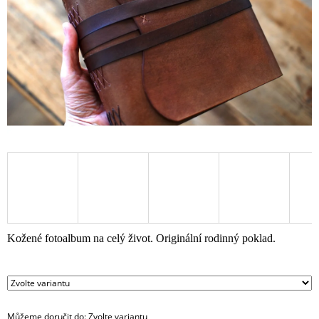
A
J
Í
T
?
HLEDAT
Kožené fotoalbum na celý život. Originální rodinný poklad.
Můžeme doručit do:
Zvolte variantu