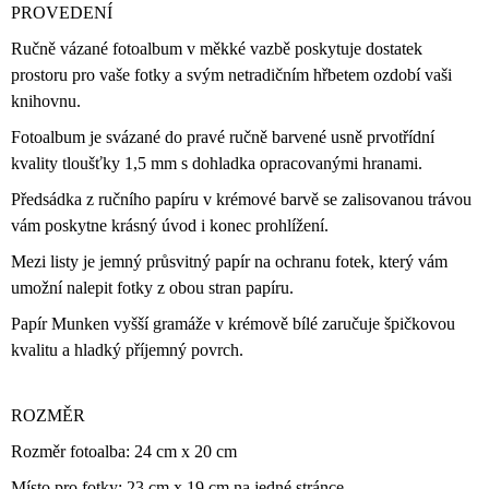
PROVEDENÍ
Ručně vázané fotoalbum v měkké vazbě poskytuje dostatek
prostoru pro vaše fotky a svým netradičním hřbetem ozdobí vaši
knihovnu.
Fotoalbum je svázané do pravé ručně barvené usně prvotřídní
kvality tloušťky 1,5 mm s dohladka opracovanými hranami.
Předsádka z ručního papíru v krémové barvě se zalisovanou trávou
vám poskytne krásný úvod i konec prohlížení.
Mezi listy je jemný průsvitný papír na ochranu fotek, který vám
umožní nalepit fotky z obou stran papíru.
Papír Munken vyšší gramáže v krémově bílé zaručuje špičkovou
kvalitu a hladký příjemný povrch.
ROZMĚR
Rozměr fotoalba: 24 cm x 20 cm
Místo pro fotky: 23 cm x 19 cm na jedné stránce.