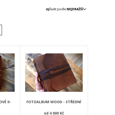
Ř
Řadit podle:
NEJDRAŽŠÍ
A
Z
E
N
Í
P
R
O
D
U
K
T
Ů
VÉ II-
FOTOALBUM WOOD - STŘEDNÍ
od
4 000 Kč