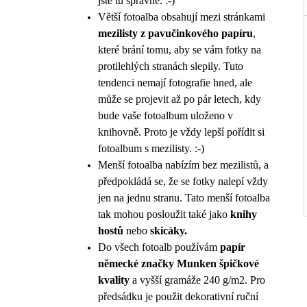
jste tu správně. :-)
Větší fotoalba obsahují mezi stránkami
mezilisty z pavučinkového papíru
,
které brání tomu, aby se vám fotky na
protilehlých stranách slepily. Tuto
tendenci nemají fotografie hned, ale
může se projevit až po pár letech, kdy
bude vaše fotoalbum uloženo v
knihovně. Proto je vždy lepší pořídit si
fotoalbum s mezilisty. :-)
Menší fotoalba nabízím bez mezilistů, a
předpokládá se, že se fotky nalepí vždy
jen na jednu stranu. Tato menší fotoalba
tak mohou posloužit také jako
knihy
hostů
nebo
skicáky.
Do všech fotoalb používám
papír
německé značky Munken špičkové
kvality
a vyšší gramáže 240 g/m2. Pro
předsádku je použit dekorativní ruční