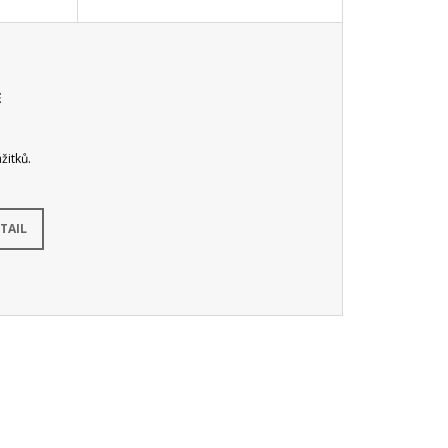
E
žitků.
kladem
TAIL