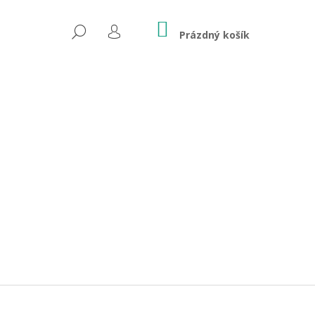
NÁKUPNÍ
HLEDAT
KOŠÍK
Prázdný košík
PŘIHLÁŠENÍ