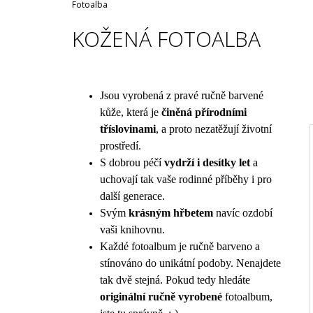
Domů
Fotoalba
KOŽENÁ FOTOALBA
Jsou vyrobená z pravé ručně barvené
kůže, která je
činěná přírodními
tříslovinami
, a proto nezatěžují životní
prostředí.
S dobrou péčí
vydrží i desítky let
a
uchovají tak vaše rodinné příběhy i pro
I
další generace.
Svým
krásným hřbetem
navíc ozdobí
vaši knihovnu.
Každé fotoalbum je ručně barveno a
stínováno do unikátní podoby. Nenajdete
tak dvě stejná. Pokud tedy hledáte
originální ručně vyrobené
fotoalbum,