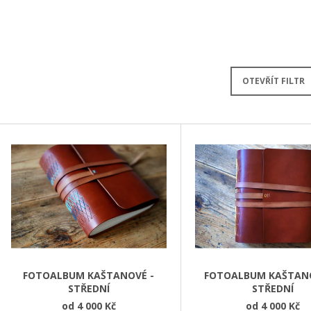
OTEVŘÍT FILTR
V
Ý
P
S
P
R
O
D
FOTOALBUM KAŠTANOVÉ -
FOTOALBUM KAŠTANO
STŘEDNÍ
STŘEDNÍ
U
od
4 000 Kč
od
4 000 Kč