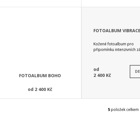
K
T
Ů
FOTOALBUM VIBRAC
Kožené fotoalbum pro
připomínku intenzivních zá
od
S
DE
2 400 Kč
FOTOALBUM BOHO
od
2 400 Kč
5
položek celkem
O
V
L
Á
D