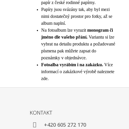
papír z české rodinné papírny.
Papíry jsou svázány tak, aby byl mezi
nimi dostatečný prostor pro fotky, až se
album naplní.
Na fotoalbum lze vyrazit
monogram či
jméno dle vašeho přání.
Variantu si lze
vybrat na detailu produktu a požadované
písmena pak můžete zapsat do
poznámky v objednávce.
Fotoalba vyrábím i na zakázku.
Více
informací o zakázkové výrobě naleznete
zde.
Z
Á
KONTAKT
P
A
+420 605 272 170