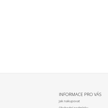
A
C
Í
P
R
V
K
Y
V
Ý
P
I
S
U
INFORMACE PRO VÁS
Jak nakupovat
Obchodní podmínky