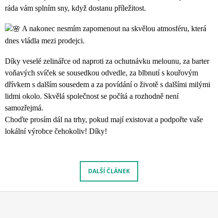
ráda vám splním sny, když dostanu příležitost.
A nakonec nesmím zapomenout na skvělou atmosféru, která
dnes vládla mezi prodejci.
Díky veselé zelinářce od naproti za ochutnávku melounu, za barter
voňavých svíček se sousedkou odvedle, za blbnutí s kouřovým
dřívkem s dalším sousedem a za povídání o životě s dalšími milými
lidmi okolo. Skvělá společnost se počítá a rozhodně není
samozřejmá.
Choďte prosím dál na trhy, pokud mají existovat a podpořte vaše
lokální výrobce čehokoliv! Díky!
DALŠÍ ČLÁNEK
Z