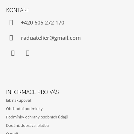
Á
KONTAKT
P
A
+420 605 272 170
T
Í
raduatelier@gmail.com
Facebook
Instagram
INFORMACE PRO VÁS
Jak nakupovat
Obchodní podmínky
Podmínky ochrany osobních údajů
Dodání, doprava, platba
O mně