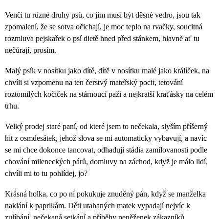
Venčí tu různé druhy psů, co jim musí být děsné vedro, jsou tak
zpomalení, že se sotva očichají, je moc teplo na rvačky, soucitná
rozmluva pejskařek o psí dietě hned před stánkem, hlavně ať tu
nečůrají, prosím.
Malý psík v nosítku jako dítě, dítě v nosítku malé jako králíček, na
chvíli si vzpomenu na ten čerstvý mateřský pocit, tetování
roztomilých kočiček na stárnoucí paži a nejkratší kraťásky na celém
trhu.
Velký prodej staré paní, od které jsem to nečekala, slyším příšerný
hit z osmdesátek, jehož slova se mi automaticky vybavují, a navíc
se mi chce dokonce tancovat, odhaduji stádia zamilovanosti podle
chování mileneckých párů, domluvy na záchod, když je málo lidí,
chvíli mi to tu pohlídej, jo?
Krásná holka, co po ní pokukuje znuděný pán, když se manželka
naklání k paprikám. Děti utahaných matek vypadají nejvíc k
zulíbání, nečekaná setkání a příběhy peněženek zákazníků.