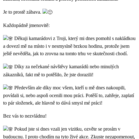
Je to prostě zábava.
Každopádně jmenovitě:
Děkuji kamarádovi z Troji, který mi dnes pomohl s nakládkou
a dovezl mě na místo i v nesmyslně brzkou hodinu, protože jsem
ještě nevěděla, jak to zrovna na tomto trhu ve skutečnosti chodí.
Díky za nečekané návštěvy kamarádů nebo minulých
zákazníků, fakt mě to potěšilo, že jste dorazili!
Především ale díky moc všem, kteří u mě dnes nakoupili,
povídali si, nebo aspoň ocenili mou práci. Potěší to, zahřeje, zaplatí
to pár složenek, ale hlavně to dává smysl mé práci!
Bez vás to nezvládnu!
Pokud jste si dnes vzali jen vizitku, ozvěte se prosím v
budoucnu. I proto chodím na tyto živé akce. Zkuste nezapomenout,