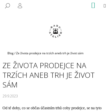
K
Přejít
NÁKUP
M
HLEDAT
na
KOŠÍK
O
PŘIHLÁŠENÍ
ZPĚT
ZPĚT
obsah
Š
Í
C
K
O
P
O
T
Domů
Blog
/
Ze života prodejce na trzích aneb trh je život sám
Ř
ZE ŽIVOTA PRODEJCE NA
E
B
TRZÍCH ANEB TRH JE ŽIVOT
U
SÁM
J
E
29.9.2023
T
E
Od té doby, co se občas účastním trhů coby prodejce, se na tyto
N