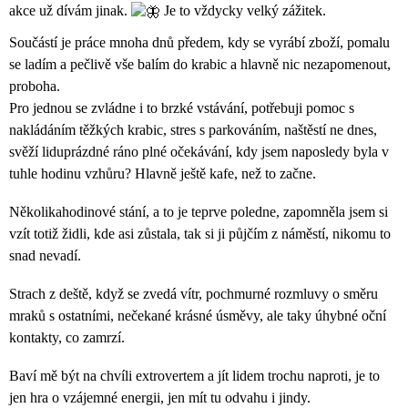
akce už dívám jinak.
Je to vždycky velký zážitek.
A
J
Součástí je práce mnoha dnů předem, kdy se vyrábí zboží, pomalu
Í
se ladím a pečlivě vše balím do krabic a hlavně nic nezapomenout,
proboha.
T
Pro jednou se zvládne i to brzké vstávání, potřebuji pomoc s
?
nakládáním těžkých krabic, stres s parkováním, naštěstí ne dnes,
svěží liduprázdné ráno plné očekávání, kdy jsem naposledy byla v
tuhle hodinu vzhůru? Hlavně ještě
kafe, než to začne.
HLEDAT
Několikahodinové stání, a to je teprve poledne, zapomněla jsem si
vzít totiž židli, kde asi zůstala, tak si ji půjčím z náměstí, nikomu to
snad nevadí.
Strach z deště, když se zvedá vítr, pochmurné rozmluvy o směru
mraků s ostatními, nečekané krásné úsměvy, ale taky úhybné oční
kontakty, co zamrzí.
Baví mě být na chvíli extrovertem a jít lidem trochu naproti, je to
jen hra o vzájemné energii, jen mít tu odvahu i jindy.